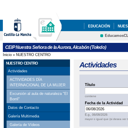
Pa
co
pri
EDUCACIÓN
NUES
EducamosC
SEGUNDO CICLO
CRFP
CEIP Nuestra Señora de la Aurora, Alcabón (Toledo)
Inicio
»
NUESTRO CENTRO
Se encuentra usted aquí
Actividades
NUESTRO CENTRO
Actividades
ACTIVIDADES DÍA
Título
INTERNACIONAL DE LA MUJER
Excursión al aula de naturaleza "El
contiene
Borril"
Fecha de la Actividad
Datos de Contacto
Fecha
E.g., 06/08/2026
Galería Multimedia
mayor o igual que (si desea ver 
Galería de Vídeos